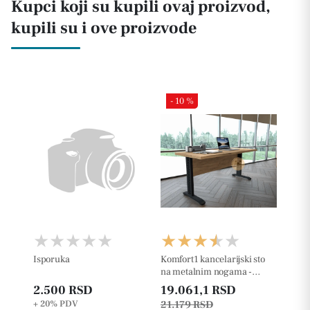
Kupci koji su kupili ovaj proizvod,
kupili su i ove proizvode
- 10 %
Isporuka
Komfort1 kancelarijski sto
na metalnim nogama -
36mm
2.500 RSD
19.061,1 RSD
+ 20%
PDV
21.179 RSD