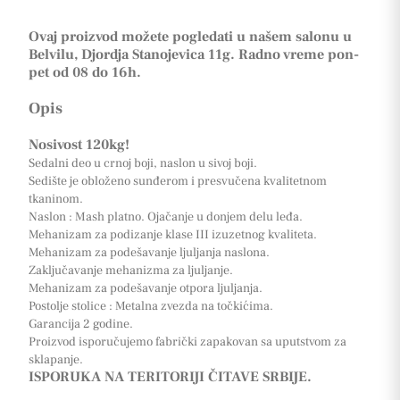
Ovaj proizvod možete pogledati u našem salonu u
Belvilu, Djordja Stanojevica 11g. Radno vreme pon-
pet od 08 do 16h.
Opis
Nosivost 120kg!
Sedalni deo u crnoj boji, naslon u sivoj boji.
Sedište je obloženo sunđerom i presvučena kvalitetnom
tkaninom.
Naslon : Mash platno. Ojačanje u donjem delu leđa.
Mehanizam za podizanje klase III izuzetnog kvaliteta.
Mehanizam za podešavanje ljuljanja naslona.
Zaključavanje mehanizma za ljuljanje.
Mehanizam za podešavanje otpora ljuljanja.
Postolje stolice : Metalna zvezda na točkićima.
Garancija 2 godine.
Proizvod isporučujemo fabrički zapakovan sa uputstvom za
sklapanje.
ISPORUKA NA TERITORIJI ČITAVE SRBIJE.