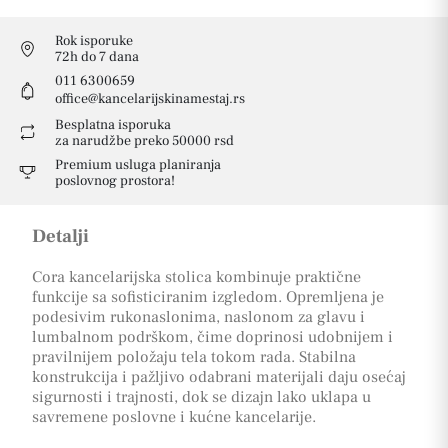
Rok isporuke
72h do 7 dana
011 6300659
office@kancelarijskinamestaj.rs
Besplatna isporuka
za narudžbe preko 50000 rsd
Premium usluga planiranja
poslovnog prostora!
Detalji
Cora kancelarijska stolica kombinuje praktične
funkcije sa sofisticiranim izgledom. Opremljena je
podesivim rukonaslonima, naslonom za glavu i
lumbalnom podrškom, čime doprinosi udobnijem i
pravilnijem položaju tela tokom rada. Stabilna
konstrukcija i pažljivo odabrani materijali daju osećaj
sigurnosti i trajnosti, dok se dizajn lako uklapa u
savremene poslovne i kućne kancelarije.