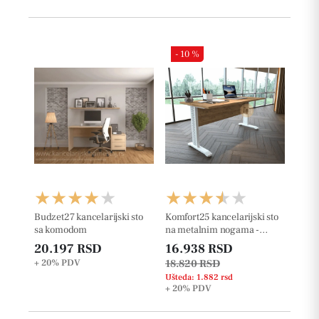
- 10 %
Budzet27 kancelarijski sto
Komfort25 kancelarijski sto
sa komodom
na metalnim nogama -
25mm
20.197 RSD
16.938 RSD
+ 20%
PDV
18.820 RSD
Ušteda: 1.882 rsd
+ 20%
PDV