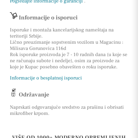
Pogledajte informacije o garanciji
.
Informacije o isporuci
Isporuke i montaža kancelarijskog nameštaja na
teritoriji Srbije.
Lično preuzimanje sopstvenim vozilom u Magacinu :
Milisava Gorunovica 116d
Rok isporuke proizvoda je 7 - 10 radnih dana (u koje se
ne računaju subote i nedelje), osim za proizvode za
koje je Kupac posebno obavešten o roku isporuke.
Informacije o besplatnoj isporuci
Održavanje
Naprskati odgovarajuće sredstvo za prašinu i obrisati
mikrofiber krpom.
VIŠE OD 1000+ MODERNO OPREMLJENIH