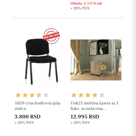
Ušteda: 2.117,9 rsd
+ 20%
PDV
AB39 crna konferencijska
Fiok23 mobilna kaseta sa 3
stolica
fioke, sa tockicima
š42xd50xv63cm
3.800 RSD
12.995 RSD
+ 20%
PDV
+ 20%
PDV