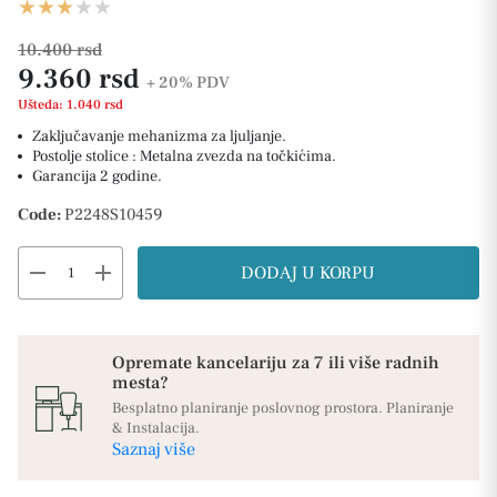
10.400 rsd
9.360 rsd
+ 20%
PDV
Ušteda: 1.040 rsd
Zaključavanje mehanizma za ljuljanje.
Postolje stolice : Metalna zvezda na točkićima.
Garancija 2 godine.
Code:
P2248S10459
remove
add
DODAJ U KORPU
Opremate kancelariju za 7 ili više radnih
mesta?
Besplatno planiranje poslovnog prostora. Planiranje
& Instalacija.
Saznaj više