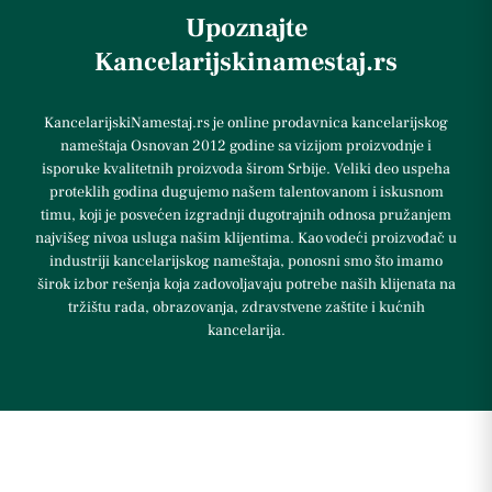
Upoznajte
Kancelarijskinamestaj.rs
KancelarijskiNamestaj.rs je online prodavnica kancelarijskog
nameštaja Osnovan 2012 godine sa vizijom proizvodnje i
isporuke kvalitetnih proizvoda širom Srbije. Veliki deo uspeha
proteklih godina dugujemo našem talentovanom i iskusnom
timu, koji je posvećen izgradnji dugotrajnih odnosa pružanjem
najvišeg nivoa usluga našim klijentima. Kao vodeći proizvođač u
industriji kancelarijskog nameštaja, ponosni smo što imamo
širok izbor rešenja koja zadovoljavaju potrebe naših klijenata na
tržištu rada, obrazovanja, zdravstvene zaštite i kućnih
kancelarija.