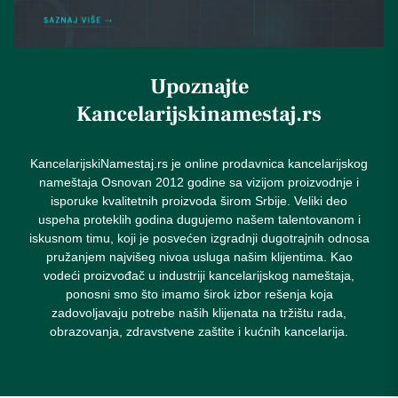
Upoznajte
Kancelarijskinamestaj.rs
KancelarijskiNamestaj.rs je online prodavnica kancelarijskog
nameštaja Osnovan 2012 godine sa vizijom proizvodnje i
isporuke kvalitetnih proizvoda širom Srbije. Veliki deo
uspeha proteklih godina dugujemo našem talentovanom i
iskusnom timu, koji je posvećen izgradnji dugotrajnih odnosa
pružanjem najvišeg nivoa usluga našim klijentima. Kao
vodeći proizvođač u industriji kancelarijskog nameštaja,
ponosni smo što imamo širok izbor rešenja koja
zadovoljavaju potrebe naših klijenata na tržištu rada,
obrazovanja, zdravstvene zaštite i kućnih kancelarija.