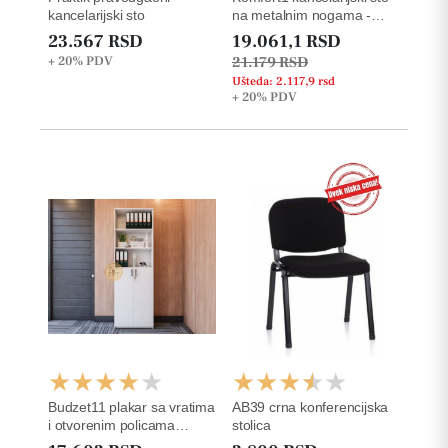
kancelarijski sto
na metalnim nogama -
36mm
23.567 RSD
19.061,1 RSD
+ 20%
PDV
21.179 RSD
Ušteda: 2.117,9 rsd
+ 20%
PDV
Budzet11 plakar sa vratima
AB39 crna konferencijska
i otvorenim policama
stolica
227.6cm