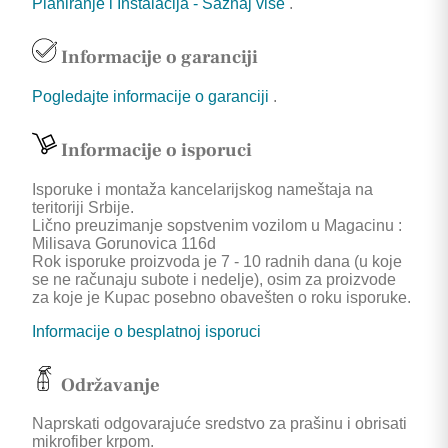
Planiranje i Instalacija - Saznaj više
.
Informacije o garanciji
Pogledajte informacije o garanciji
.
Informacije o isporuci
Isporuke i montaža kancelarijskog nameštaja na
teritoriji Srbije.
Lično preuzimanje sopstvenim vozilom u Magacinu :
Milisava Gorunovica 116d
Rok isporuke proizvoda je 7 - 10 radnih dana (u koje
se ne računaju subote i nedelje), osim za proizvode
za koje je Kupac posebno obavešten o roku isporuke.
Informacije o besplatnoj isporuci
Održavanje
Naprskati odgovarajuće sredstvo za prašinu i obrisati
mikrofiber krpom.