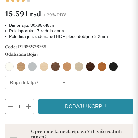
15.591 rsd
+ 20%
PDV
Dimenzija: 80x85x45cm.
Rok isporuke: 7 radnih dana.
Poleđina je izrađena od HDF ploče debljine 3.2mm.
Code:
P1966S36769
Odabrana Boja:
Boja detalja
Select Option
remove
add
DODAJ U KORPU
Opremate kancelariju za 7 ili više radnih
mesta?