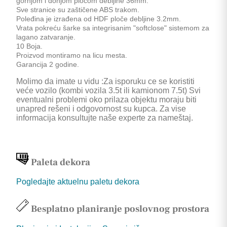
gornjom i donjom pločom debljine 36mm.
Sve stranice su zaštičene ABS trakom.
Poleđina je izrađena od HDF ploče debljine 3.2mm.
Vrata pokreću šarke sa integrisanim "softclose" sistemom za
lagano zatvaranje.
10 Boja.
Proizvod montiramo na licu mesta.
Garancija 2 godine.
Molimo da imate u vidu :Za isporuku ce se koristiti
veće vozilo (kombi vozila 3.5t ili kamionom 7.5t) Svi
eventualni problemi oko prilaza objektu moraju biti
unapred rešeni i odgovornost su kupca. Za vise
informacija konsultujte naše experte za nameštaj.
Paleta dekora
Pogledajte aktuelnu paletu dekora
Besplatno planiranje poslovnog prostora