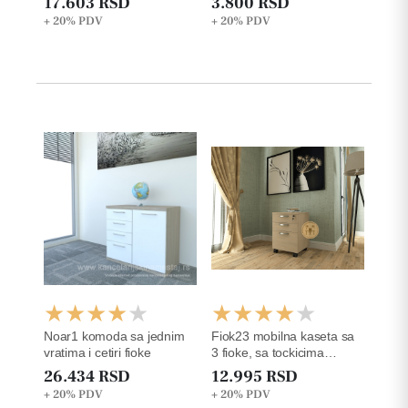
17.603 RSD
3.800 RSD
+ 20%
PDV
+ 20%
PDV
Noar1 komoda sa jednim
Fiok23 mobilna kaseta sa
vratima i cetiri fioke
3 fioke, sa tockicima
š42xd50xv63cm
26.434 RSD
12.995 RSD
+ 20%
PDV
+ 20%
PDV