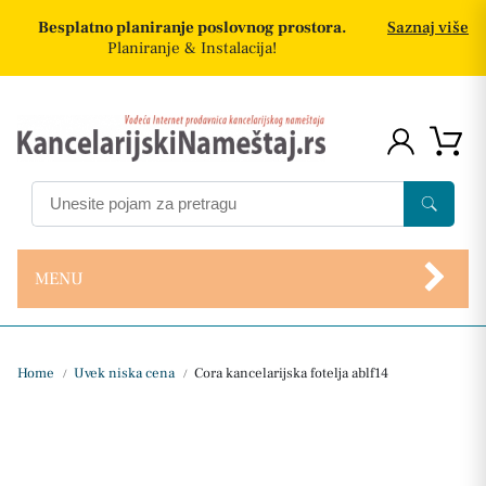
Besplatno planiranje poslovnog prostora.
Saznaj više
Planiranje & Instalacija!
MENU
Home
Uvek niska cena
Cora kancelarijska fotelja ablf14
/
/