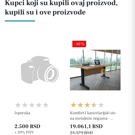
Kupci koji su kupili ovaj proizvod,
kupili su i ove proizvode
- 10 %
Isporuka
Komfort1 kancelarijski sto
na metalnim nogama -
36mm
2.500 RSD
19.061,1 RSD
+ 20%
PDV
21.179 RSD