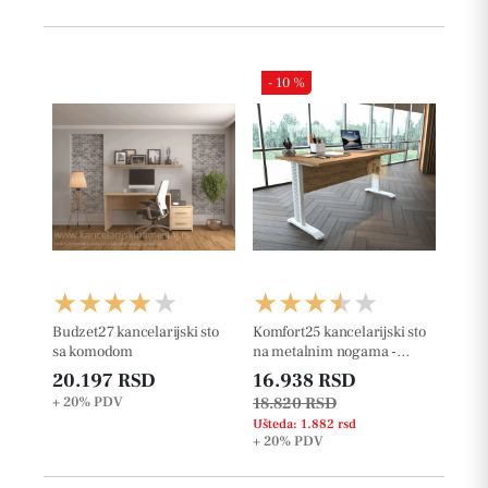
- 10 %
Budzet27 kancelarijski sto
Komfort25 kancelarijski sto
sa komodom
na metalnim nogama -
25mm
20.197 RSD
16.938 RSD
+ 20%
PDV
18.820 RSD
Ušteda: 1.882 rsd
+ 20%
PDV