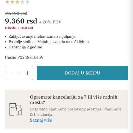
10.400 rsd
9.360 rsd
+ 20%
PDV
Ušteda: 1.040 rsd
Zaključavanje mehanizma za ljuljanje.
Postolje stolice : Metalna zvezda na točkićima.
Garancija 2 godine.
Code:
P2248S10459
remove
add
DODAJ U KORPU
Opremate kancelariju za 7 ili više radnih
mesta?
Besplatno planiranje poslovnog prostora. Planiranje
& Instalacija.
Saznaj više