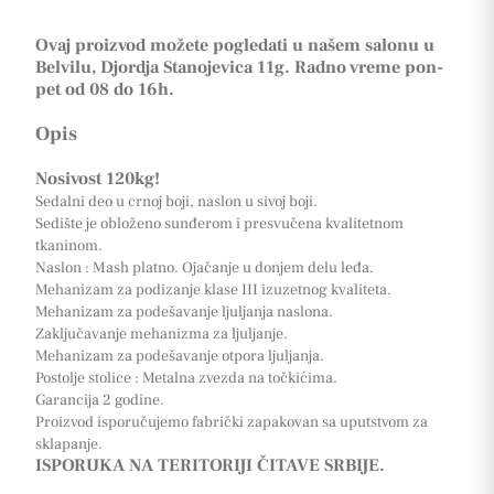
Ovaj proizvod možete pogledati u našem salonu u
Belvilu, Djordja Stanojevica 11g. Radno vreme pon-
pet od 08 do 16h.
Opis
Nosivost 120kg!
Sedalni deo u crnoj boji, naslon u sivoj boji.
Sedište je obloženo sunđerom i presvučena kvalitetnom
tkaninom.
Naslon : Mash platno. Ojačanje u donjem delu leđa.
Mehanizam za podizanje klase III izuzetnog kvaliteta.
Mehanizam za podešavanje ljuljanja naslona.
Zaključavanje mehanizma za ljuljanje.
Mehanizam za podešavanje otpora ljuljanja.
Postolje stolice : Metalna zvezda na točkićima.
Garancija 2 godine.
Proizvod isporučujemo fabrički zapakovan sa uputstvom za
sklapanje.
ISPORUKA NA TERITORIJI ČITAVE SRBIJE.