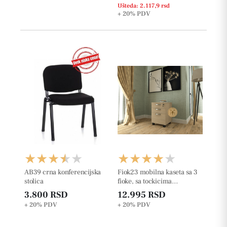
Ušteda: 2.117,9 rsd
+ 20%
PDV
AB39 crna konferencijska
Fiok23 mobilna kaseta sa 3
stolica
fioke, sa tockicima
š42xd50xv63cm
3.800 RSD
12.995 RSD
+ 20%
PDV
+ 20%
PDV