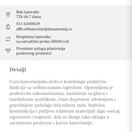
Rok isporuke
72h do 7 dana
011 6300659
office@kancelarijskinamestaj.rs
Besplatna isporuka
za narudžbe preko 50000 rsd
Premium usluga planiranja
poslovnog prostora!
Detalji
Cora kancelarijska stolica kombinuje praktične
funkcije sa sofisticiranim izgledom. Opremljena je
podesivim rukonaslonima, naslonom za glavu i
lumbalnom podrškom, čime doprinosi udobnijem i
pravilnijem položaju tela tokom rada. Stabilna
konstrukcija i pažljivo odabrani materijali daju osećaj
sigurnosti i trajnosti, dok se dizajn lako uklapa u
savremene poslovne i kućne kancelarije.