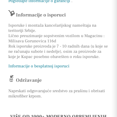
Pogledajte informacije o garanciji
.
Informacije o isporuci
Isporuke i montaža kancelarijskog nameštaja na
teritoriji Srbije.
Lično preuzimanje sopstvenim vozilom u Magacinu :
Milisava Gorunovica 116d
Rok isporuke proizvoda je 7 - 10 radnih dana (u koje se
ne računaju subote i nedelje), osim za proizvode za
koje je Kupac posebno obavešten o roku isporuke.
Informacije o besplatnoj isporuci
Održavanje
Naprskati odgovarajuće sredstvo za prašinu i obrisati
mikrofiber krpom.
VIŠE OD 1000+ MODERNO OPREMLJENIH