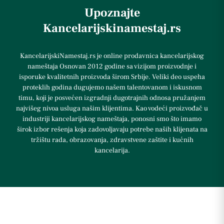
Upoznajte
Kancelarijskinamestaj.rs
KancelarijskiNamestaj.rs je online prodavnica kancelarijskog
nameštaja Osnovan 2012 godine sa vizijom proizvodnje i
isporuke kvalitetnih proizvoda širom Srbije. Veliki deo uspeha
proteklih godina dugujemo našem talentovanom i iskusnom
timu, koji je posvećen izgradnji dugotrajnih odnosa pružanjem
najvišeg nivoa usluga našim klijentima. Kao vodeći proizvođač u
industriji kancelarijskog nameštaja, ponosni smo što imamo
širok izbor rešenja koja zadovoljavaju potrebe naših klijenata na
tržištu rada, obrazovanja, zdravstvene zaštite i kućnih
kancelarija.